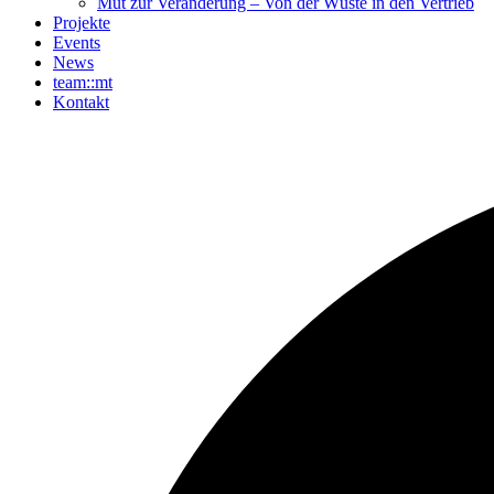
Mut zur Veränderung – Von der Wüste in den Vertrieb
Projekte
Events
News
team::mt
Kontakt