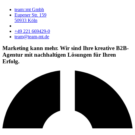
team::mt Gmbh
Eupener Str. 159
50933 Köln
+49 221 669429-0
team@team-mt.de
Marketing kann mehr. Wir sind Ihre kreative B2B-
Agentur mit
nachhaltigen Lösungen
für Ihren
Erfolg.