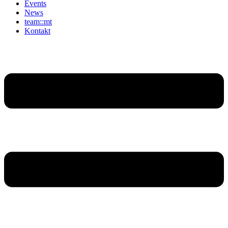
Events
News
team::mt
Kontakt