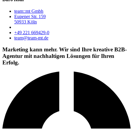
team::mt Gmbh
Eupener Str. 159
50933 Köln
+49 221 669429-0
team@team-mt.de
Marketing kann mehr. Wir sind Ihre kreative B2B-
Agentur mit
nachhaltigen Lösungen
für Ihren
Erfolg.