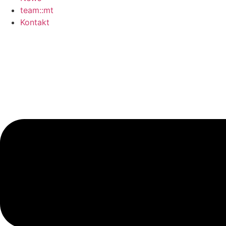
team::mt
Kontakt