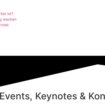
bei ist?
ng wecken
trieb
– Events, Keynotes & Ko