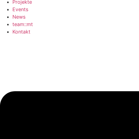
Projekte
Events
News
team::mt
Kontakt