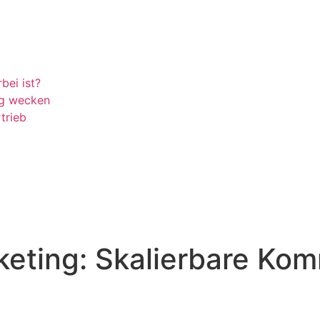
bei ist?
ng wecken
trieb
keting: Skalierbare Ko