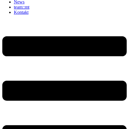
News
team::mt
Kontakt