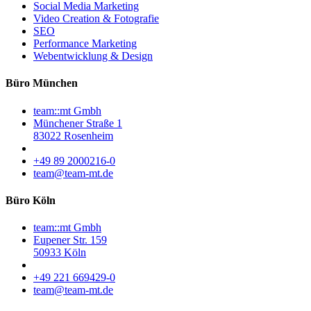
Social Media Marketing
Video Creation & Fotografie
SEO
Performance Marketing
Webentwicklung & Design
Büro München
team::mt Gmbh
Münchener Straße 1
83022 Rosenheim
+49 89 2000216-0
team@team-mt.de
Büro Köln
team::mt Gmbh
Eupener Str. 159
50933 Köln
+49 221 669429-0
team@team-mt.de