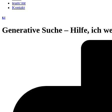
team::mt
Kontakt
KI
Generative Suche – Hilfe, ich w