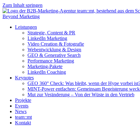
Zum Inhalt springen
Beyond Marketing
Leistungen
Strategie, Content & PR
LinkedIn Marketing
Video Creation & Fotografie
Webentwicklung & Design
GEO & Generative Search
Performance Marketing
Marketing-Pakete
LinkedIn Coaching
Keynotes
GEO 360° Check: Was bleibt, wenn der Hype vorbei ist
MINT-Power entfachen: Gemeinsam Begeisterung weck
Mut zur Veränderung – Von der Wüste in den Vertrieb
Projekte
Events
News
team::mt
Kontakt