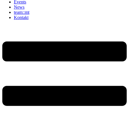
Events
News
team::mt
Kontakt