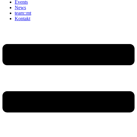
Events
News
team::mt
Kontakt